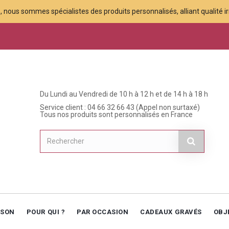
 nous sommes spécialistes des produits personnalisés, alliant qualité irr
Du Lundi au Vendredi de 10 h à 12 h et de 14 h à 18 h
Service client : 04 66 32 66 43 (Appel non surtaxé)
Tous nos produits sont personnalisés en France
ISON
POUR QUI ?
PAR OCCASION
CADEAUX GRAVÉS
OBJ