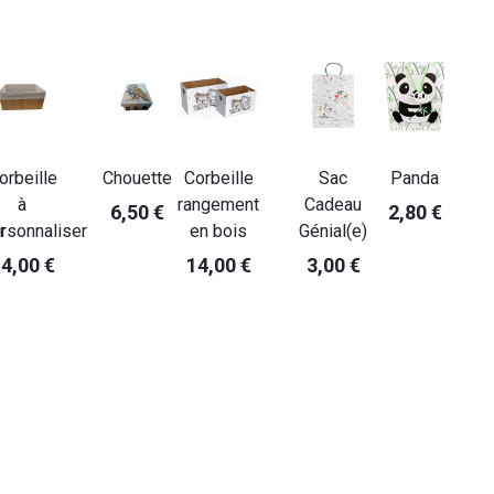
orbeille
Chouette
Corbeille
Sac
Panda
à
rangement
Cadeau
6,50 €
2,80 €
r
rsonnaliser
en bois
Génial(e)
4,00 €
14,00 €
3,00 €