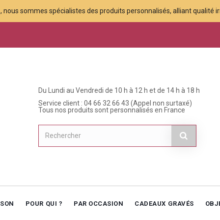
 nous sommes spécialistes des produits personnalisés, alliant qualité irr
Du Lundi au Vendredi de 10 h à 12 h et de 14 h à 18 h
Service client : 04 66 32 66 43 (Appel non surtaxé)
Tous nos produits sont personnalisés en France
ISON
POUR QUI ?
PAR OCCASION
CADEAUX GRAVÉS
OBJ