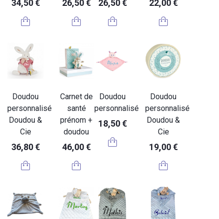
34,50 €
26,50 €
26,50 €
22,00 €
Doudou
Carnet de
Doudou
Doudou
personnalisé
santé
personnalisé
personnalisé
Doudou &
prénom +
Doudou &
18,50 €
Cie
doudou
Cie
36,80 €
46,00 €
19,00 €